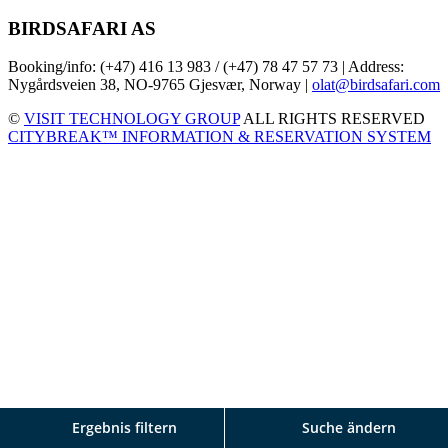
BIRDSAFARI AS
Booking/info: (+47) 416 13 983 / (+47) 78 47 57 73 | Address:
Nygårdsveien 38, NO-9765 Gjesvær, Norway |
olat@birdsafari.com
©
VISIT TECHNOLOGY GROUP
ALL RIGHTS RESERVED
CITYBREAK™ INFORMATION & RESERVATION SYSTEM
Ergebnis filtern
Suche ändern