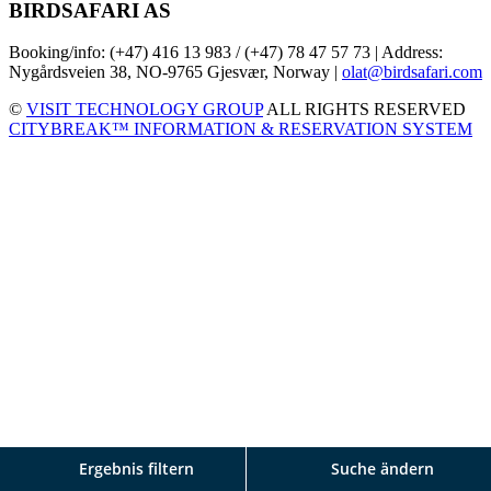
BIRDSAFARI AS
Booking/info: (+47) 416 13 983 / (+47) 78 47 57 73 | Address:
Nygårdsveien 38, NO-9765 Gjesvær, Norway |
olat@birdsafari.com
©
VISIT TECHNOLOGY GROUP
ALL RIGHTS RESERVED
CITYBREAK™ INFORMATION & RESERVATION SYSTEM
Ergebnis filtern
Suche ändern