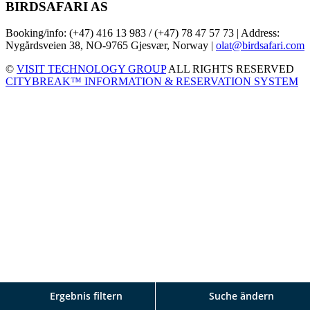
BIRDSAFARI AS
Booking/info: (+47) 416 13 983 / (+47) 78 47 57 73 | Address:
Nygårdsveien 38, NO-9765 Gjesvær, Norway |
olat@birdsafari.com
©
VISIT TECHNOLOGY GROUP
ALL RIGHTS RESERVED
CITYBREAK™ INFORMATION & RESERVATION SYSTEM
Ergebnis filtern
Suche ändern